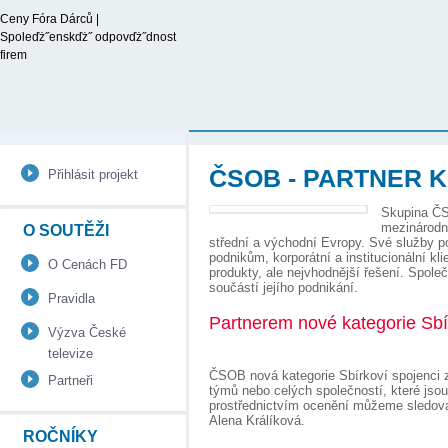
Ceny Fóra Dárců |
Spoleďż˝enskďż˝ odpovďż˝dnost
firem
ČSOB - PARTNER 
Přihlásit projekt
Skupina ČS
mezinárodní
O SOUTĚŽI
střední a východní Evropy. Své služby 
podnikům, korporátní a institucionální k
O Cenách FD
produkty, ale nejvhodnější řešení. Spole
součástí jejího podnikání.
Pravidla
Partnerem nové kategorie Sbí
Výzva České
televize
ČSOB nová kategorie Sbírkoví spojenci za
Partneři
týmů nebo celých společností, které jso
prostřednictvím ocenění můžeme sledova
Alena Králíková.
ROČNÍKY