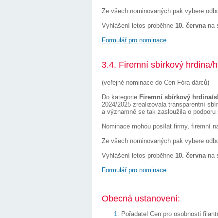
Ze všech nominovaných pak vybere odborn
Vyhlášení letos proběhne
10. června
na 
Formulář pro nominace
3.4. Firemní sbírkový hrdina/
(veřejné nominace do Cen Fóra dárců)
Do kategorie
Firemní sbírkový hrdina/s
2024/2025 zrealizovala transparentní sb
a významně se tak zasloužila o podporu 
Nominace mohou posílat firmy, firemní n
Ze všech nominovaných pak vybere odborn
Vyhlášení letos proběhne
10. června
na 
Formulář pro nominace
Obecná ustanovení:
Pořadatel Cen pro osobnosti filan