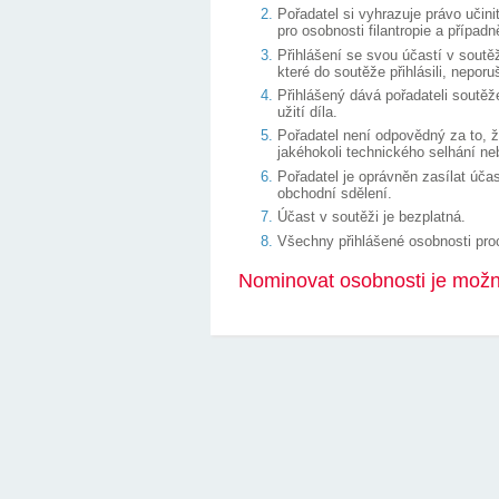
Pořadatel si vyhrazuje právo učini
pro osobnosti filantropie a případn
Přihlášení se svou účastí v soutěž
které do soutěže přihlásili, nepo
Přihlášený dává pořadateli soutě
užití díla.
Pořadatel není odpovědný za to, ž
jakéhokoli technického selhání ne
Pořadatel je oprávněn zasílat úča
obchodní sdělení.
Účast v soutěži je bezplatná.
Všechny přihlášené osobnosti pro
Nominovat osobnosti je možn