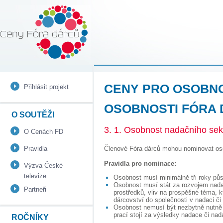
Ceny Fóra Dárců |
Spoleďż˝enskďż˝ odpovďż˝dnost
firem
CENY PRO OSOBNO
Přihlásit projekt
OSOBNOSTI FÓRA
O SOUTĚŽI
3. 1. Osobnost nadačního se
O Cenách FD
Členové Fóra dárců mohou nominovat os
Pravidla
Pravidla pro nominace:
Výzva České
televize
Osobnost musí minimálně tři roky půs
Osobnost musí stát za rozvojem nadac
Partneři
prostředků, vliv na prospěšné téma, k
dárcovství do společnosti v nadaci č
Osobnost nemusí být nezbytně nutně 
prací stojí za výsledky nadace či nad
ROČNÍKY