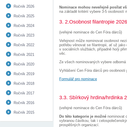
Ročník 2026
Nominace mohou neveřejně posílat vši
na základě kritérií vybere 3-5 osobnost
Ročník 2025
3. 2.Osobnost filantropie 202
Ročník 2024
(veřejné nominace do Cen Fóra dárců)
Ročník 2023
Veřejnost může nominovat osobnost nezisk
Ročník 2022
potřebu věnovat se filantropii, ať už jak
v sociálních službách, případně ho/ji př
věc.
Ročník 2021
Ze všech nominovaných vybere odborná po
Ročník 2020
Vyhlášení Cen Fóra dárců pro osobnosti
Ročník 2019
Formulář pro nominace
Ročník 2018
Ročník 2017
3.3. Sbírkový hrdina/hrdinka 
Ročník 2016
(veřejné nominace do Cen Fóra dárců)
Ročník 2015
Do této kategorie je možné
nominovat os
vybranou částkou, tak i celospolečenský
prospěšných organizací.