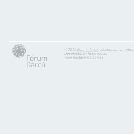
© 2015
Fórum dárců
, všechna práva vyhr
Developed by
honeypot.cz
vaše nastavení Cookies