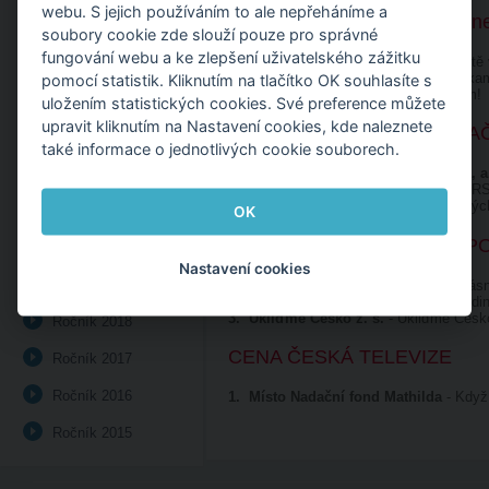
webu. S jejich používáním to ale nepřeháníme a
KOMUNIKAČNÍ KAMPAŇ - nez
Ročník 2026
soubory cookie zde slouží pouze pro správné
fungování webu a ke zlepšení uživatelského zážitku
Ročník 2025
1.
Post Bellum, z. ú.
- Pojďme to ještě 
2.
Takoví jsme.cz
- Celorepubliková k
pomocí statistik. Kliknutím na tlačítko OK souhlasíte s
3.
Amalthea z.s.
- Staň se pěstounem!
Ročník 2024
uložením statistických cookies. Své preference můžete
upravit kliknutím na Nastavení cookies, kde naleznete
CHARITATIVNĚ KOMUNIKAČNÍ 
Ročník 2023
také informace o jednotlivých cookie souborech.
Ročník 2022
1.
Československá obchodní banka, a
2.
Nadace RSJ
- 100 milionů Nadace R
3.
Nadace Tipsport
- Spuštění sdílenýc
Ročník 2021
OK
VEŘEJNĚ PROSPĚŠNÝ SP
Ročník 2020
Nastavení cookies
Ročník 2019
1.
SOS dětské vesničky, z.s.
- Nejkrás
2.
Post Bellum, z. ú
- Jak žijí naši hrd
3.
Ukliďme Česko z. s.
- Ukliďme Česk
Ročník 2018
CENA ČESKÁ TELEVIZE
Ročník 2017
Ročník 2016
1.
Místo Nadační fond Mathilda
- Když
Ročník 2015