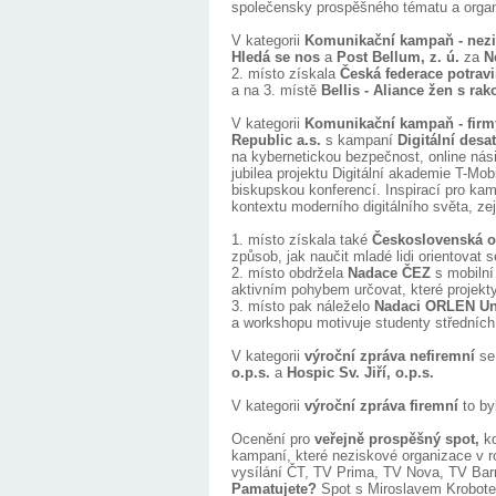
společensky prospěšného tématu a organi
V kategorii
Komunikační kampaň - nezi
Hledá se nos
a
Post Bellum, z. ú.
za
N
2. místo získala
Česká federace potravi
a na 3. místě
Bellis - Aliance žen s rak
V kategorii
Komunikační kampaň - firmy
Republic a.s.
s kampaní
Digitální desa
na kybernetickou bezpečnost, online nási
jubilea projektu Digitální akademie T-Mo
biskupskou konferencí. Inspirací pro ka
kontextu moderního digitálního světa, zej
1. místo získala také
Československá o
způsob, jak naučit mladé lidi orientovat 
2. místo obdržela
Nadace ČEZ
s mobilní
aktivním pohybem určovat, které projekt
3. místo pak náleželo
Nadaci ORLEN Un
a workshopu motivuje studenty středních
V kategorii
výroční zpráva nefiremní
se 
o.p.s.
a
Hospic Sv. Jiří, o.p.s.
V kategorii
výroční zpráva firemní
to by
Ocenění pro
veřejně prospěšný spot,
k
kampaní, které neziskové organizace v r
vysílání ČT, TV Prima, TV Nova, TV Bar
Pamatujete?
Spot s Miroslavem Krobotem