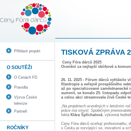
Ceny Fóra Dárců |
Spoleďż˝enskďż˝ odpovďż˝dnost
firem
TISKOVÁ ZPRÁVA 2
Přihlásit projekt
Ceny Fóra dárců 2025
Ocenění za nejlepší sbírkové a komun
O SOUTĚŽI
O Cenách FD
26. 11. 2025 - Fórum dárců vyhlásilo ví
filantropie a veřejně prospěšného sek
Pravidla
až po specializované zaměstnanecké in
summit, se
konalo 25. listopadu odpo
Výzva České
a celou akci streamovala živě České tel
televize
„Na projektech oceněných v letošním roční
práce má smysl. Společným jmenovatelem
Partneři
řekla
Klára Šplíchalová
, výkonná ředit
Ceny Fóra dárců oceňují profesionalitu, do
ROČNÍKY
v Česku je rozvíjející se, inovativní a sc