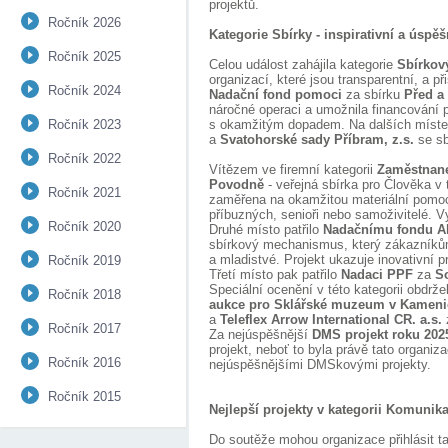
projektů.
Ročník 2026
Kategorie Sbírky - inspirativní a úsp
Ročník 2025
Celou událost zahájila kategorie
Sbírkový
organizací, které jsou transparentní, a př
Ročník 2024
Nadační fond pomoci
za sbírku
Před a 
náročné operaci a umožnila financování p
Ročník 2023
s okamžitým dopadem. Na dalších míste
a
Svatohorské sady Příbram, z.s.
se s
Ročník 2022
Vítězem ve firemní kategorii
Zaměstnane
Povodně
- veřejná sbírka pro Člověka v
Ročník 2021
zaměřena na okamžitou materiální pomoc
příbuzných, senioři nebo samoživitelé. V
Ročník 2020
Druhé místo patřilo
Nadačnímu fondu Al
sbírkový mechanismus, který zákazníkům 
a mladistvé. Projekt ukazuje inovativní pro
Ročník 2019
Třetí místo pak patřilo
Nadaci PPF
za
S
Speciální ocenění v této kategorii obdrž
Ročník 2018
aukce pro Sklářské muzeum v Kamen
a
Teleflex Arrow International CR. a.s.
Ročník 2017
Za nejúspěšnější
DMS projekt roku 202
projekt, neboť to byla právě tato organi
Ročník 2016
nejúspěšnějšími DMSkovými projekty.
Ročník 2015
Nejlepší projekty v kategorii Komunik
Do soutěže mohou organizace přihlásit 