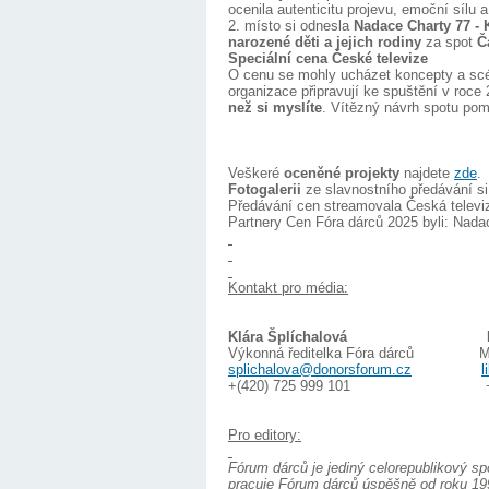
ocenila autenticitu projevu, emoční sílu
2. místo si odnesla
Nadace Charty 77 - 
narozené děti a jejich rodiny
za spot
Ča
Speciální cena České televize
O cenu se mohly ucházet koncepty a scén
organizace připravují ke spuštění v roce
než si myslíte
. Vítězný návrh spotu pom
Veškeré
oceněné projekty
najdete
zde
.
Fotogalerii
ze slavnostního předávání s
Předávání cen streamovala Česká televiz
Partnery Cen Fóra dárců 2025 byli: Nada
Kontakt pro média:
Klára Šplíchalová Klára S
Výkonná ředitelka Fóra dárců Man
splichalova@donorsforum.cz
l
+(420) 725 999 101 +(420)
Pro editory:
Fórum dárců je jediný celorepublikový sp
pracuje Fórum dárců úspěšně od roku 199